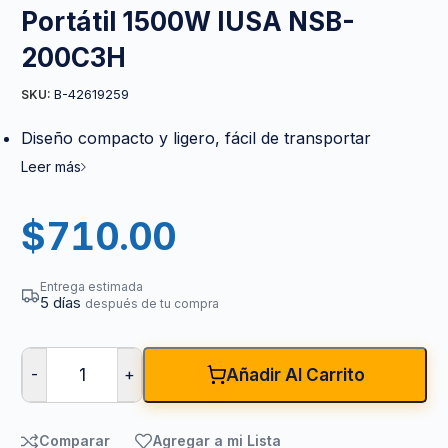
Portátil 1500W IUSA NSB-
200C3H
B-42619259
SKU:
Diseño compacto y ligero, fácil de transportar
Leer más
$
710.00
Entrega estimada
5 días
después de tu compra
-
+
Añadir Al Carrito
Comparar
Agregar a mi Lista