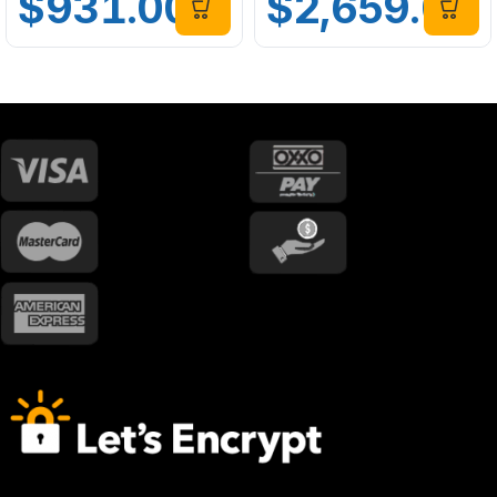
$
931.00
$
2,659.00