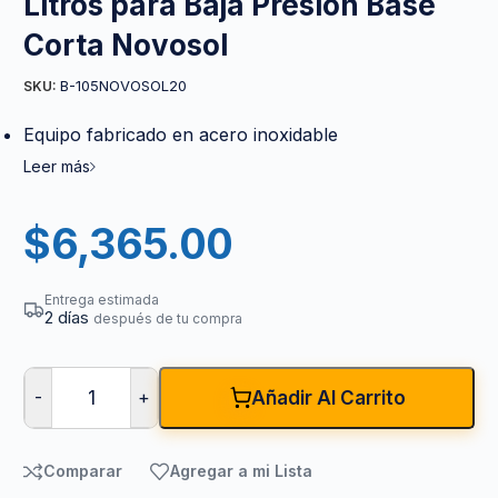
Litros para Baja Presión Base
Corta Novosol
B-105NOVOSOL20
SKU:
Equipo fabricado en acero inoxidable
Leer más
$
6,365.00
Entrega estimada
2 días
después de tu compra
-
+
Añadir Al Carrito
Comparar
Agregar a mi Lista