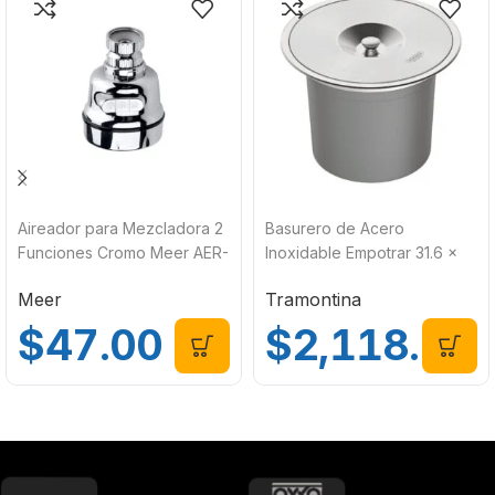
Aireador para Mezcladora 2
Basurero de Acero
Funciones Cromo Meer AER-
Inoxidable Empotrar 31.6 x
005
31.6 x 23.3cm 8L Tramontina
Meer
Tramontina
94518000
$
47.00
$
2,118.00