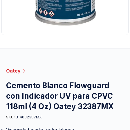
Oatey
Cemento Blanco Flowguard
con Indicador UV para CPVC
118ml (4 Oz) Oatey 32387MX
B-4032387MX
SKU:
Viscosidad media, color blanco.