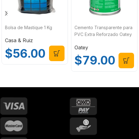
Bolsa de Mastique 1 Kg
Cemento Transparente para
PVC Extra Reforzado Oatey
Casa & Ruiz
118ml (4 Oz) 32344MX
Oatey
$
56.00
$
79.00