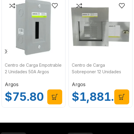
Centro de Carga Empotrable
Centro de Carga
2 Unidades 50A Argos
Sobreponer 12 Unidades
AQOD2-F
125A Argos AEQO12-S
Argos
Argos
$
75.80
$
1,881.00