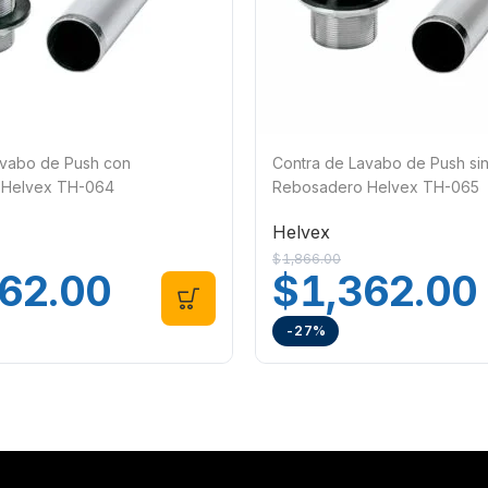
avabo de Push con
Contra de Lavabo de Push si
 Helvex TH-064
Rebosadero Helvex TH-065
Helvex
$
1,866.00
362.00
$
1,362.00
-27%