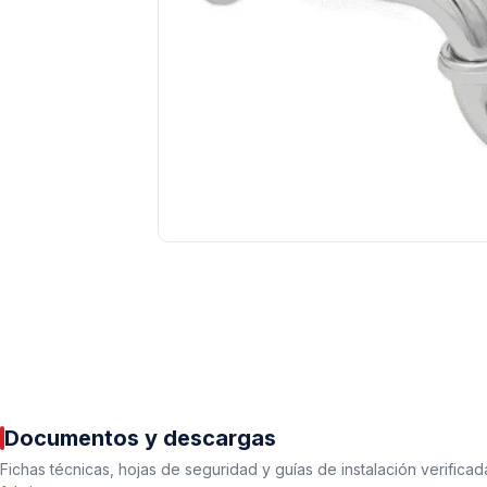
Tuberías y Conexiones
Cobre y Latón
Sistemas Contra Incendio
Acero Galvanizado
CPVC
PVC Hidráulico
Documentos y descargas
Polipropileno PPR
Fichas técnicas, hojas de seguridad y guías de instalación verificad