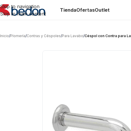
Skip to navigation
Tienda
Ofertas
Outlet
Skip to main content
Inicio
/
Plomería
/
Contras y Céspoles
/
Para Lavabo
/
Céspol con Contra para L