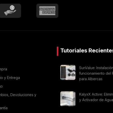
Tutoriales Reciente
SunValue: Instalació
mpra
funcionamiento del 
vio y Entrega
para Albercas
go
KalyxX Active: Elimi
mbios, Devoluciones y
y Activador de Agu
antía