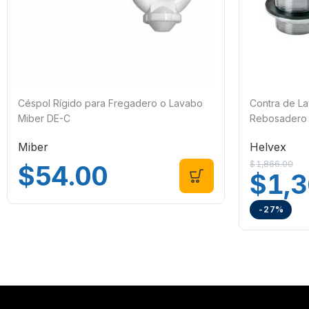
Céspol Rígido para Fregadero o Lavabo
Contra de L
Miber DE-C
Rebosadero
Miber
Helvex
$
1,866.00
$
54.00
$
1,
-27%