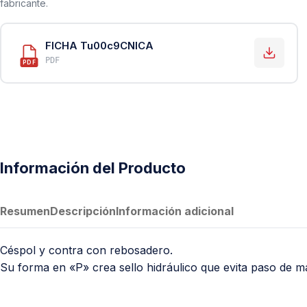
fabricante.
PVC Sanitario
Acero Inoxidable 304
FICHA Tu00c9CNICA
PE-AL-PE (Agua y Gas)
PDF
PDF
Conexiones para Gas
Conexiones para Poliducto y Ma
Polietileno PEAD (Corrugado y Lis
Conexiones Rápidas
Información del Producto
Lavaderos
Tanques Hidroneumáticos
Resumen
Descripción
Información adicional
Céspol y contra con rebosadero.
Su forma en «P» crea sello hidráulico que evita paso de m