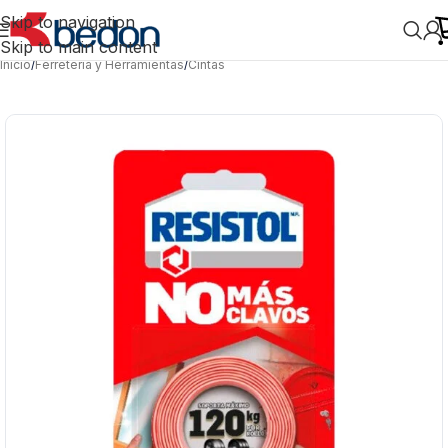
Skip to navigation
Skip to main content
Inicio
/
Ferretería y Herramientas
/
Cintas