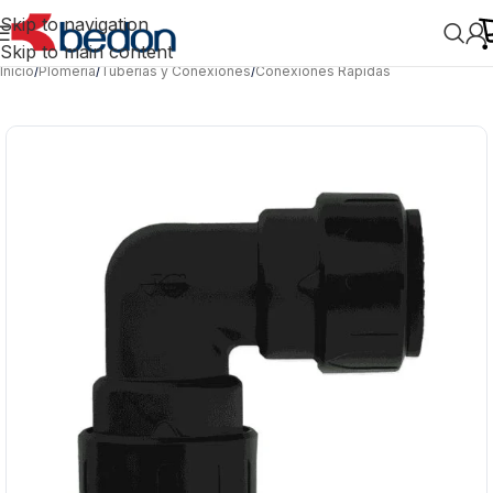
Skip to navigation
Skip to main content
Inicio
/
Plomería
/
Tuberías y Conexiones
/
Conexiones Rápidas