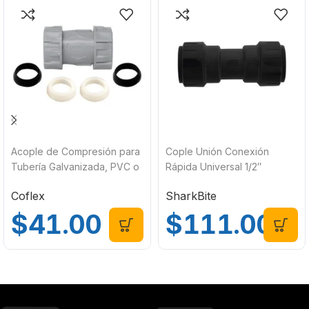
Acople de Compresión para
Cople Unión Conexión
Tubería Galvanizada, PVC o
Rápida Universal 1/2″
Cobre 1″ NM-D03 Coflex
Sharkbite CR-C01
Coflex
SharkBite
$
41.00
$
111.00