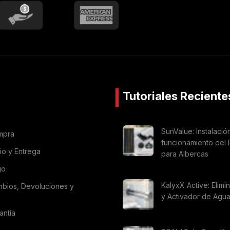
Tutoriales Reciente
SunValue: Instalació
mpra
funcionamiento del 
vio y Entrega
para Albercas
go
KalyxX Active: Elimi
mbios, Devoluciones y
y Activador de Agu
antía