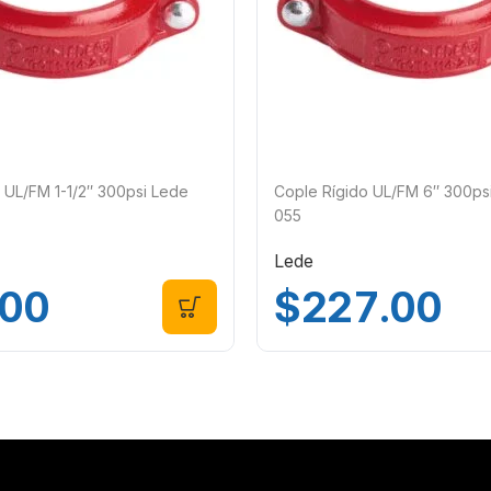
 UL/FM 1-1/2″ 300psi Lede
Cople Rígido UL/FM 6″ 300ps
055
Lede
.00
$
227.00