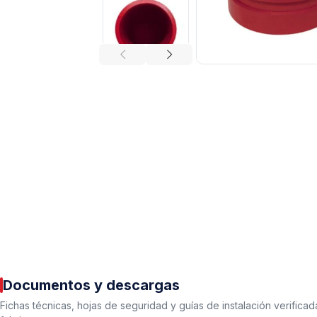
Tuberías y Conexiones
Cobre y Latón
Sistemas Contra Incendio
Acero Galvanizado
CPVC
PVC Hidráulico
Documentos y descargas
Polipropileno PPR
Fichas técnicas, hojas de seguridad y guías de instalación verificad