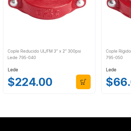
Cople Reducido UL/FM 3″ x 2″ 300psi
Cople Rígido
Lede 795-040
795-050
Lede
Lede
$
224.00
$
66