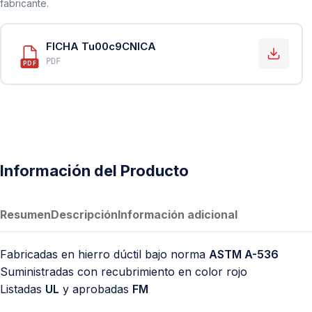
fabricante.
PVC Sanitario
Acero Inoxidable 304
FICHA Tu00c9CNICA
PE-AL-PE (Agua y Gas)
PDF
PDF
Conexiones para Gas
Conexiones para Poliducto y Ma
Polietileno PEAD (Corrugado y Lis
Conexiones Rápidas
Información del Producto
Lavaderos
Tanques Hidroneumáticos
Resumen
Descripción
Información adicional
Fabricadas en hierro dúctil bajo norma
ASTM A-536
Suministradas con recubrimiento en color rojo
Listadas
UL
y aprobadas
FM