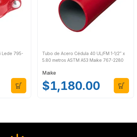
i Lede 795-
Tubo de Acero Cédula 40 UL/FM 1-1/2″ x
5.80 metros ASTM A53 Maike 767-2280
Maike
$
1,180.00