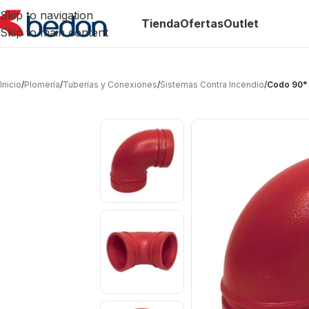
Skip to navigation
Tienda
Ofertas
Outlet
Skip to main content
Inicio
/
Plomería
/
Tuberías y Conexiones
/
Sistemas Contra Incendio
/
Codo 90° 