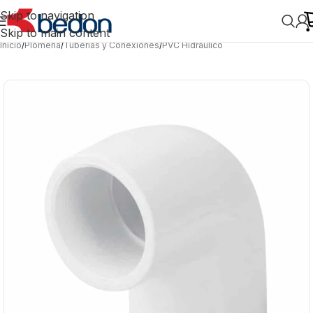
Skip to navigation
Skip to main content
Inicio
/
Plomería
/
Tuberías y Conexiones
/
PVC Hidráulico