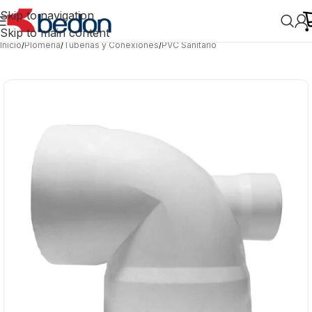
Skip to navigation
Skip to main content
Inicio
/
Plomería
/
Tuberías y Conexiones
/
PVC Sanitario