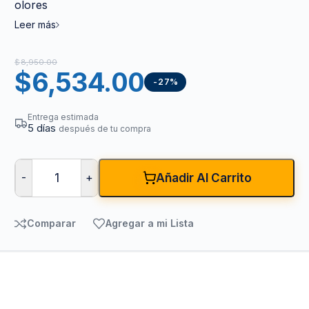
olores
Leer más
$
8,950.00
$
6,534.00
-27%
Entrega estimada
5 días
después de tu compra
-
+
Añadir Al Carrito
Comparar
Agregar a mi Lista