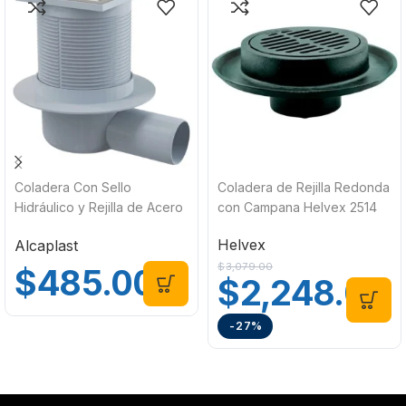
Coladera Con Sello
Coladera de Rejilla Redonda
Hidráulico y Rejilla de Acero
con Campana Helvex 2514
Inoxidable APV1 Tecnobath
Helvex
Alcaplast
$
3,079.00
$
485.00
$
2,248.00
-27%