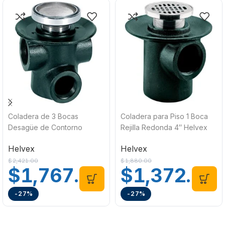
Coladera de 3 Bocas
Coladera para Piso 1 Boca
Desagüe de Contorno
Rejilla Redonda 4″ Helvex
Redondo para Inserto
24
Helvex
Helvex
Helvex 25-HLI
$
2,421.00
$
1,880.00
$
1,767.00
$
1,372.00
-27%
-27%