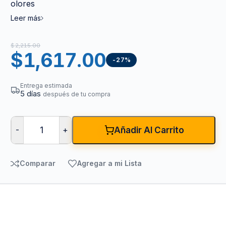
olores
Leer más
$
2,215.00
$
1,617.00
-27%
Entrega estimada
5 días
después de tu compra
-
+
Añadir Al Carrito
Comparar
Agregar a mi Lista