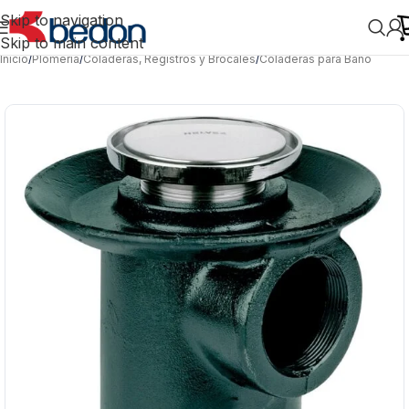
Skip to navigation
Skip to main content
Inicio
/
Plomería
/
Coladeras, Registros y Brocales
/
Coladeras para Baño