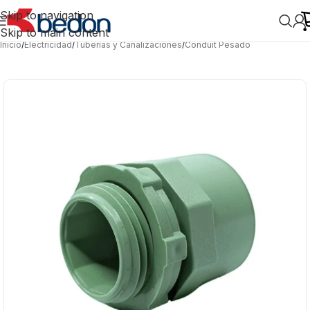
Skip to navigation
Skip to main content
Inicio
/
Electricidad
/
Tuberías y Canalizaciones
/
Conduit Pesado