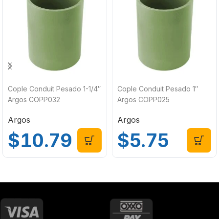
Cople Conduit Pesado 1-1/4″
Cople Conduit Pesado 1″
Argos COPP032
Argos COPP025
Argos
Argos
$
10.79
$
5.75