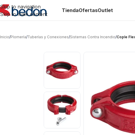
Skip to navigation
Tienda
Ofertas
Outlet
Skip to main content
Inicio
/
Plomería
/
Tuberías y Conexiones
/
Sistemas Contra Incendio
/
Cople Fle