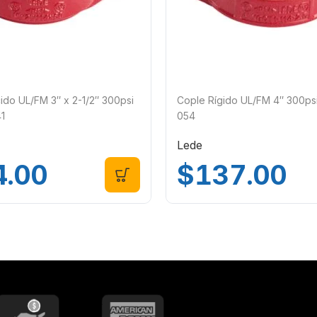
do UL/FM 3″ x 2-1/2″ 300psi
Cople Rígido UL/FM 4″ 300ps
1
054
Lede
4.00
$
137.00