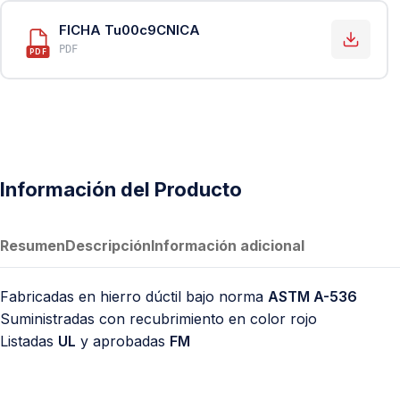
PVC Sanitario
FICHA Tu00c9CNICA
Acero Inoxidable 304
PDF
PDF
PE-AL-PE (Agua y Gas)
Conexiones para Gas
Conexiones para Poliducto y Ma
Polietileno PEAD (Corrugado y Lis
Información del Producto
Conexiones Rápidas
Lavaderos
Resumen
Descripción
Información adicional
Tanques Hidroneumáticos
Fabricadas en hierro dúctil bajo norma
ASTM A-536
Suministradas con recubrimiento en color rojo
Listadas
UL
y aprobadas
FM