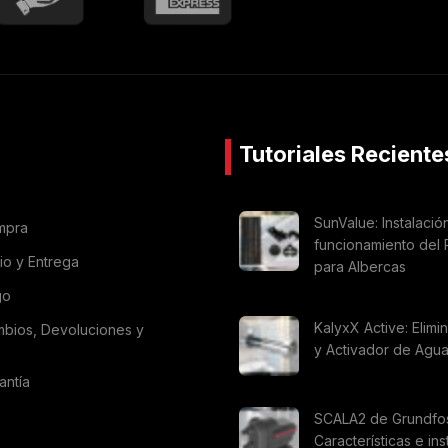
Tutoriales Reciente
SunValue: Instalació
mpra
funcionamiento del 
vio y Entrega
para Albercas
go
KalyxX Active: Elimi
mbios, Devoluciones y
y Activador de Agu
antía
SCALA2 de Grundfo
Características e ins