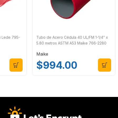
i Lede 795-
Tubo de Acero Cédula 40 UL/FM 1-1/4″ x
5.80 metros ASTM A53 Maike 766-2280
Maike
$
994.00