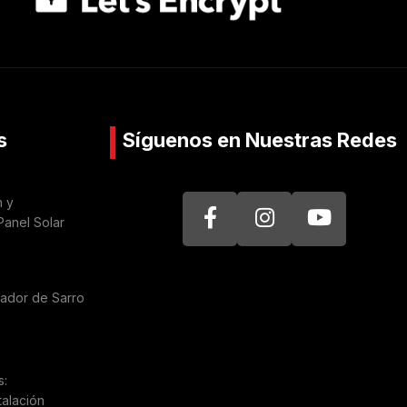
s
Síguenos en Nuestras Redes
n y
Panel Solar
nador de Sarro
a
s:
talación