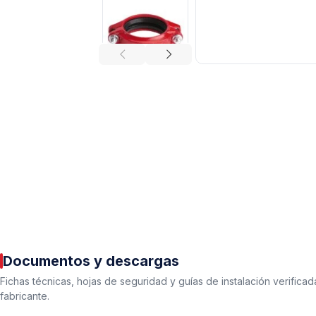
Tuberías y Conexiones
Cobre y Latón
Sistemas Contra Incendio
Acero Galvanizado
CPVC
Documentos y descargas
PVC Hidráulico
Fichas técnicas, hojas de seguridad y guías de instalación verificad
fabricante.
Polipropileno PPR