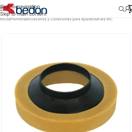
Skip to navigation
Skip to main content
Inicio
/
Plomería
/
Accesorios y Conexiones para Aparatos
/
Para WC