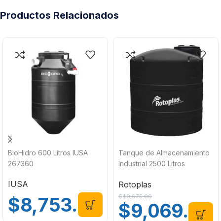
Productos Relacionados
BioHidro 600 Litros IUSA
Tanque de Almacenamiento
267360
Industrial 2500 Litros
Estándar Negro Rotoplas
IUSA
Rotoplas
550073
$
10,675.00
$
8,753.00
$
9,069.00