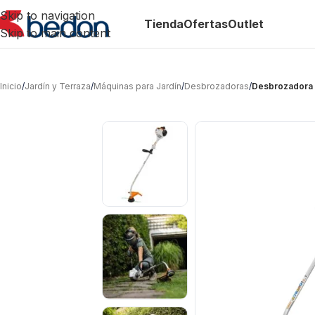
Skip to navigation
Tienda
Ofertas
Outlet
Skip to main content
Inicio
/
Jardín y Terraza
/
Máquinas para Jardín
/
Desbrozadoras
/
Desbrozadora a