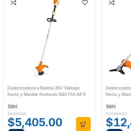
Desbrozadora a Batería 36V Vástago
Desbrozador
Recto y Manillar Redondo Stihl FSA 86 R
Recto y Manil
Stihl
Stihl
$
6,003.00
$
13,804.00
$
5,405.00
$
12