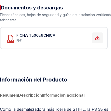
PVC Sanitario
Documentos y descargas
Acero Inoxidable 304
Fichas técnicas, hojas de seguridad y guías de instalación verificad
PE-AL-PE (Agua y Gas)
fabricante.
Conexiones para Gas
Conexiones para Poliducto y Ma
FICHA Tu00c9CNICA
PDF
PDF
Polietileno PEAD (Corrugado y Lis
Conexiones Rápidas
Lavaderos
Tanques Hidroneumáticos
Información del Producto
Resumen
Descripción
Información adicional
Como la desmalezadora más ligera de STIHL, la FS 38 es la