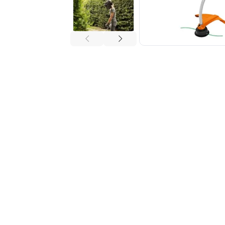
Tuberías y Conexiones
Cobre y Latón
Sistemas Contra Incendio
Acero Galvanizado
CPVC
PVC Hidráulico
Polipropileno PPR