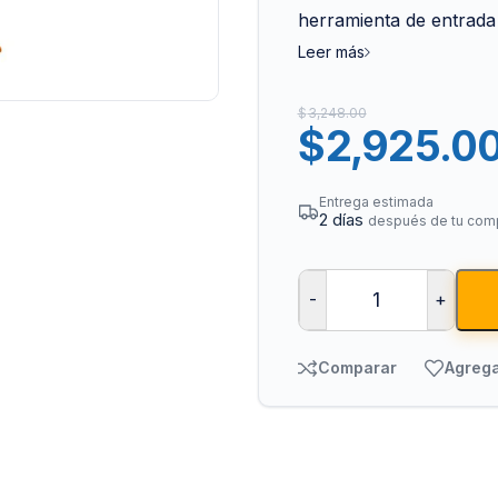
herramienta de entrada i
Leer más
$
3,248.00
$
2,925.0
Entrega estimada
2 días
después de tu com
Bombas para Agua
Man
Hidroneumáticos y Sistemas de Presión
Para
-
+
Centrífugas y Periféricas
Para
Sumergibles para Agua Limpia
Para
Comparar
Agrega
Sumergibles para Agua Sucia y Drenaje
Par
Accesorios y Refacciones para Bombas
Par
Sumergibles para Pozo Profundo
Vál