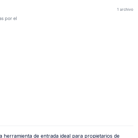
Jet
Válv
1 archivo
Recirculadoras
Válv
as por el
Motobombas
Válv
Accesorios y Conexiones para
Llav
Aparatos
nguera
Llav
Para Fregadero y Lavabo
o)
Med
Para WC
Med
Para Calentador
Med
Para Lavadora y Secadora
Tanques y Cilindros para Gas
Reguladores
Tanques Estacionarios
Cilindros Portátiles
 herramienta de entrada ideal para propietarios de