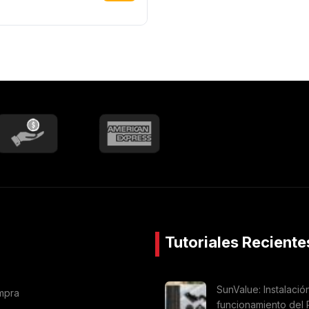
Tutoriales Reciente
SunValue: Instalació
mpra
funcionamiento del 