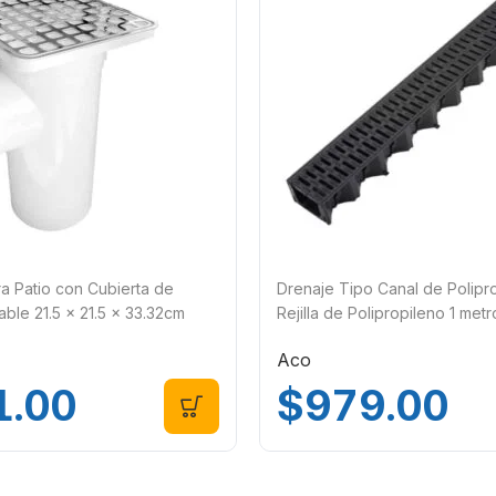
a Patio con Cubierta de
Drenaje Tipo Canal de Polipr
able 21.5 x 21.5 x 33.32cm
Rejilla de Polipropileno 1 met
tic
48CHP/48RHP
Aco
1.00
$
979.00