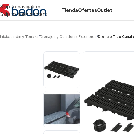
Skip to navigation
Tienda
Ofertas
Outlet
Skip to main content
Inicio
/
Jardín y Terraza
/
Drenajes y Coladeras Exteriores
/
Drenaje Tipo Canal 