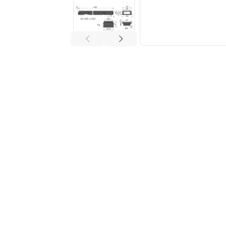
Tuberías y Conexiones
Cobre y Latón
Sistemas Contra Incendio
Acero Galvanizado
CPVC
PVC Hidráulico
Polipropileno PPR