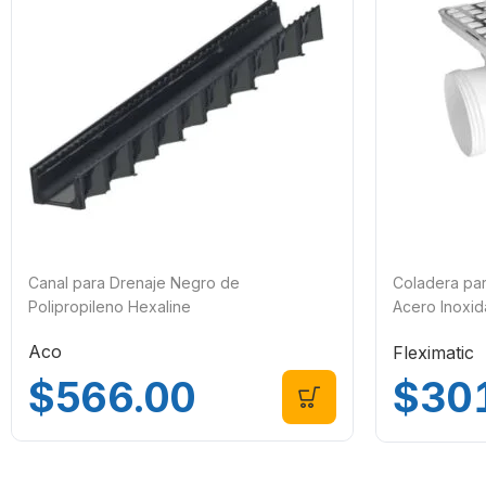
Canal para Drenaje Negro de
Coladera par
Polipropileno Hexaline
Acero Inoxid
2640 Flexima
Aco
Fleximatic
$
566.00
$
30