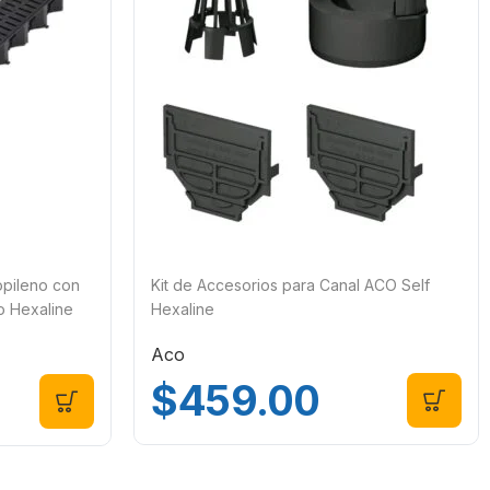
opileno con
Kit de Accesorios para Canal ACO Self
ro Hexaline
Hexaline
Aco
$
459.00