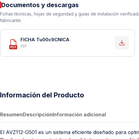
PVC Sanitario
Documentos y descargas
Acero Inoxidable 304
Fichas técnicas, hojas de seguridad y guías de instalación verificad
fabricante.
PE-AL-PE (Agua y Gas)
Conexiones para Gas
FICHA Tu00c9CNICA
Conexiones para Poliducto y Ma
PDF
PDF
Polietileno PEAD (Corrugado y Lis
Conexiones Rápidas
Lavaderos
Tanques Hidroneumáticos
Información del Producto
Resumen
Descripción
Información adicional
El AVZ112-G501 es un sistema eficiente diseñado para optim