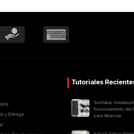
Tutoriales Reciente
SunValue: Instalació
mpra
funcionamiento del 
vio y Entrega
para Albercas
go
KalyxX Active: Elimi