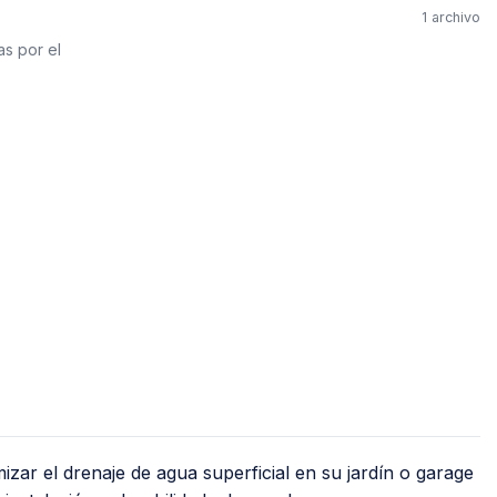
Jet
1 archivo
Válv
Recirculadoras
as por el
Válv
Motobombas
Válv
Accesorios y Conexiones para
Llav
Aparatos
nguera
Llav
Para Fregadero y Lavabo
o)
Med
Para WC
Med
Para Calentador
Med
Para Lavadora y Secadora
Tanques y Cilindros para Gas
Reguladores
Tanques Estacionarios
Cilindros Portátiles
izar el drenaje de agua superficial en su jardín o garage