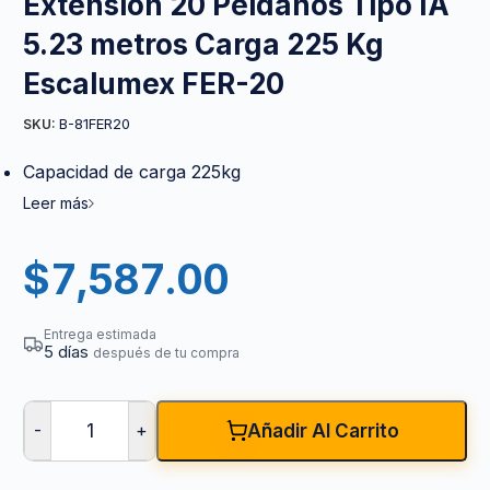
Extensión 20 Peldaños Tipo IA
5.23 metros Carga 225 Kg
Escalumex FER-20
B-81FER20
SKU:
Capacidad de carga 225kg
Leer más
$
7,587.00
Entrega estimada
5 días
después de tu compra
-
+
Añadir Al Carrito