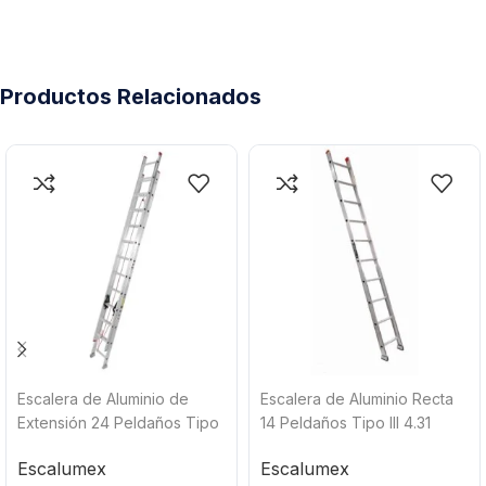
Productos Relacionados
Escalera de Aluminio de
Escalera de Aluminio Recta
Extensión 24 Peldaños Tipo
14 Peldaños Tipo III 4.31
III 6.44 metros Carga 150 Kg
metros Carga 150 Kg
Escalumex
Escalumex
Escalumex EXL-24
Escalumex SDC-14