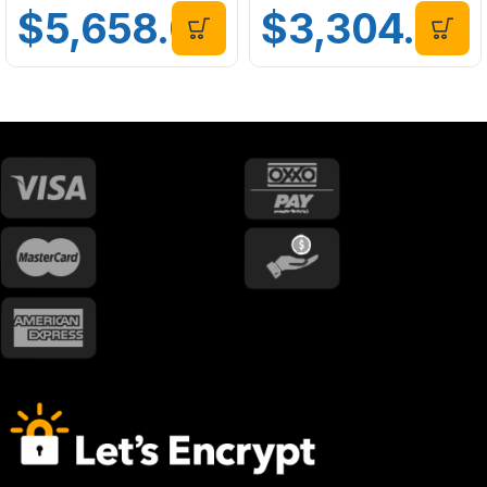
$
5,658.00
$
3,304.00