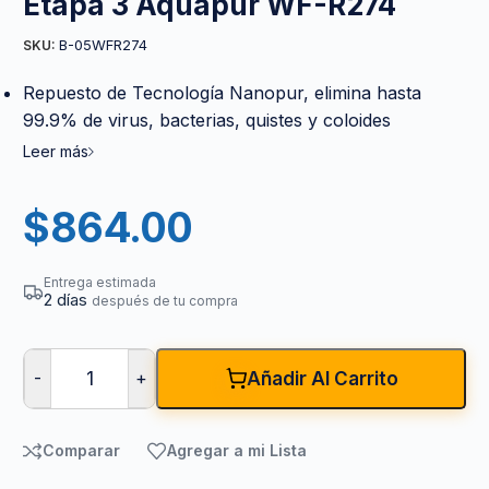
Etapa 3 Aquapur WF-R274
B-05WFR274
SKU:
Repuesto de Tecnología Nanopur, elimina hasta
99.9% de virus, bacterias, quistes y coloides
Leer más
$
864.00
Entrega estimada
2 días
después de tu compra
-
+
Añadir Al Carrito
Comparar
Agregar a mi Lista