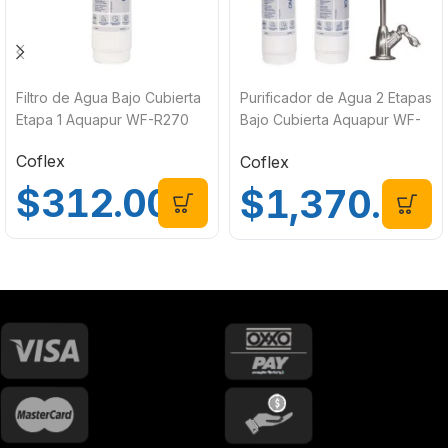
Filtro de Agua Bajo Cubierta
Purificador de Agua 2 Etapas
Etapa 1 Aquapur WF-R270
Bajo Cubierta Aquapur WF-
220
Coflex
Coflex
$
312.00
$
1,370.00