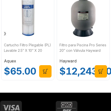
Cartucho Filtro Plegable (PL)
Filtro para Piscina Pro Series
Lavable 2.5″ X 10″ X 20
20″ con Válvula Hayward
Micras Aquex 607905
110532
Aquex
Hayward
$
65.00
$
12,243.0