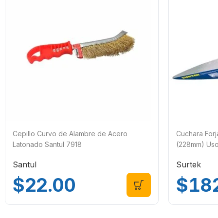
Cepillo Curvo de Alambre de Acero
Cuchara Forj
Latonado Santul 7918
(228mm) Uso
Santul
Surtek
$
22.00
$
18