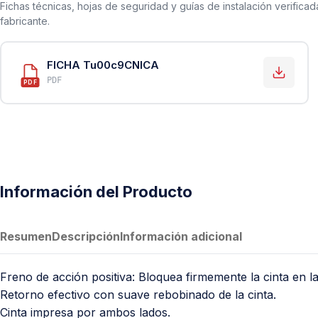
PVC Sanitario
Fichas técnicas, hojas de seguridad y guías de instalación verificad
fabricante.
Acero Inoxidable 304
PE-AL-PE (Agua y Gas)
FICHA Tu00c9CNICA
Conexiones para Gas
PDF
PDF
Conexiones para Poliducto y Ma
Polietileno PEAD (Corrugado y Lis
Conexiones Rápidas
Lavaderos
Información del Producto
Tanques Hidroneumáticos
Resumen
Descripción
Información adicional
Freno de acción positiva: Bloquea firmemente la cinta en l
Retorno efectivo con suave rebobinado de la cinta.
Cinta impresa por ambos lados.