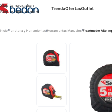
Skip to navigation
Tienda
Ofertas
Outlet
Skip to main content
Inicio
/
Ferretería y Herramientas
/
Herramientas Manuales
/
Flexómetro Alto Im