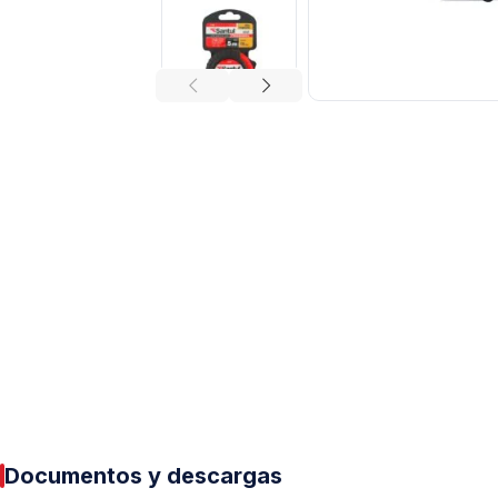
Tuberías y Conexiones
Cobre y Latón
Sistemas Contra Incendio
Acero Galvanizado
CPVC
PVC Hidráulico
Polipropileno PPR
Documentos y descargas