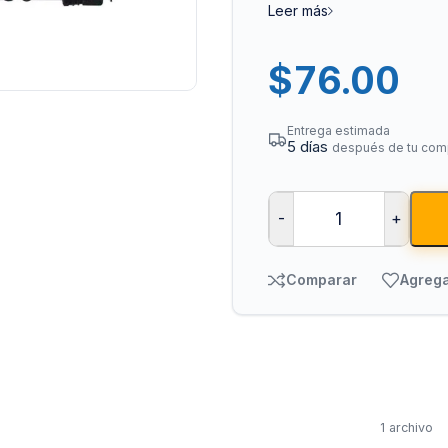
Leer más
$
76.00
Entrega estimada
5 días
después de tu com
Bombas para Agua
Man
-
+
Hidroneumáticos y Sistemas de Presión
Para
Comparar
Agrega
Centrífugas y Periféricas
Para
Sumergibles para Agua Limpia
Para
Sumergibles para Agua Sucia y Drenaje
Par
Accesorios y Refacciones para Bombas
Par
Sumergibles para Pozo Profundo
1 archivo
Vál