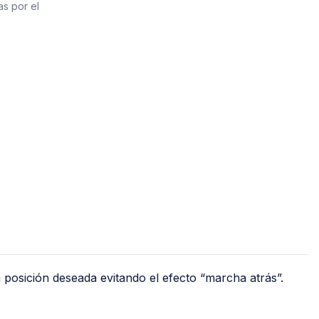
Jet
as por el
Válv
Recirculadoras
Válv
Motobombas
Válv
Accesorios y Conexiones para
Llav
Aparatos
nguera
Llav
Para Fregadero y Lavabo
o)
Med
Para WC
Med
Para Calentador
Med
Para Lavadora y Secadora
Tanques y Cilindros para Gas
Reguladores
a posición deseada evitando el efecto “marcha atrás”.
Tanques Estacionarios
Cilindros Portátiles