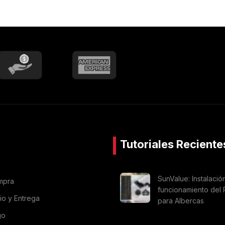
Tutoriales Reciente
SunValue: Instalació
mpra
funcionamiento del 
vio y Entrega
para Albercas
go