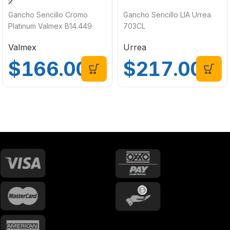
Gancho Sencillo Cromo
Gancho Sencillo LIA Urrea
Platinum Valmex B14.449
703CL
Valmex
Urrea
$
166.00
$
217.00