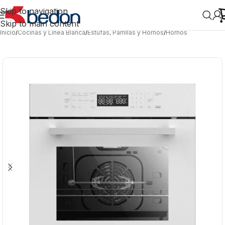
Skip to navigation
Skip to main content
Inicio
/
Cocinas y Línea Blanca
/
Estufas, Parrillas y Hornos
/
Hornos