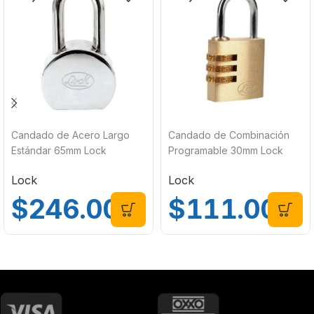
Candado de Acero Largo
Candado de Combinación
Estándar 65mm Lock
Programable 30mm Lock
L22L65EACB
11CA
Lock
Lock
$
246.00
$
111.00