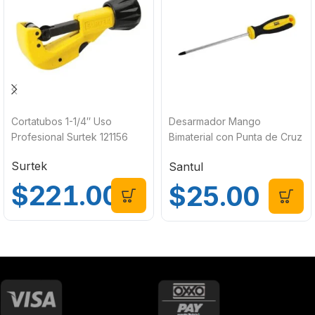
Cortatubos 1-1/4″ Uso
Desarmador Mango
Profesional Surtek 121156
Bimaterial con Punta de Cruz
1/4″ x 6″ (6.3 x 152 mm)
Surtek
Santul
Santul 6990
$
221.00
$
25.00