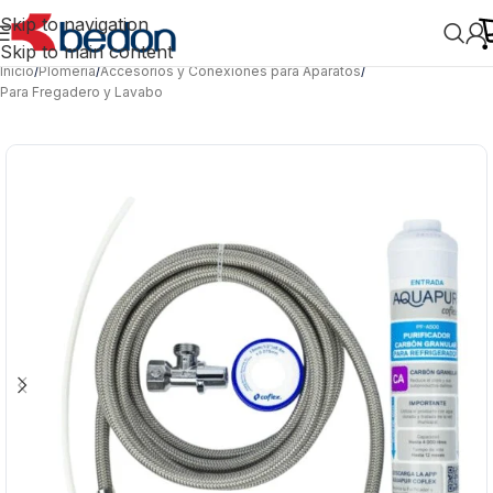
Skip to navigation
Skip to main content
Inicio
/
Plomería
/
Accesorios y Conexiones para Aparatos
/
Para Fregadero y Lavabo