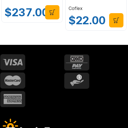
Kooler-HX
P-B9030
Coflex
$
237.00
$
22.00