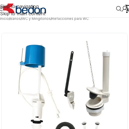
Skip to navigation
Skip to main content
Inicio
/
Baños
/
WC y Mingitorios
/
Refacciones para WC