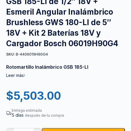
GSB 185-LI de 1/2″ 18V +
Esmeril Angular Inalámbrico
Brushless GWS 180-LI de 5″
18V + Kit 2 Baterías 18V y
Cargador Bosch 06019H90G4
B-4406019H90G4
SKU:
Rotomartillo Inalámbrico GSB 185-LI
Leer más
$
5,503.00
Entrega estimada
5 días
después de tu compra