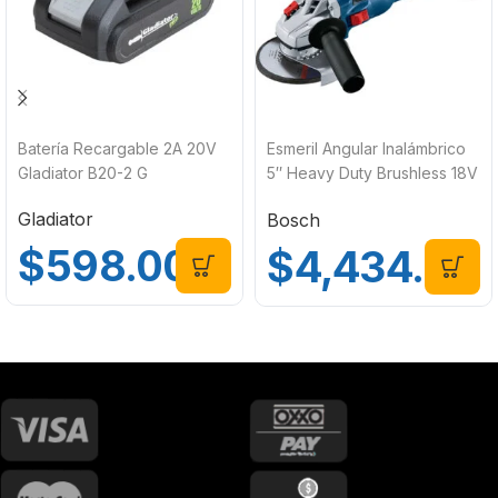
Batería Recargable 2A 20V
Esmeril Angular Inalámbrico
Gladiator B20-2 G
5″ Heavy Duty Brushless 18V
sin Batería Bosch GWS 18V-
Gladiator
Bosch
10
$
598.00
$
4,434.00