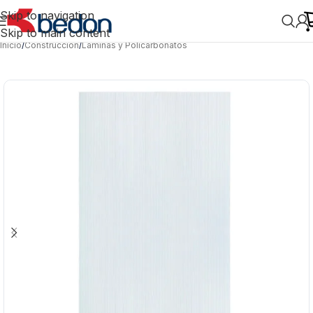
Skip to navigation
Skip to main content
Inicio
/
Construcción
/
Láminas y Policarbonatos