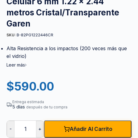
Celular 6 mm 1.22 x 2.44
metros Cristal/Transparente
Garen
B-82PG1222446CR
SKU:
Alta Resistencia a los impactos (200 veces más que
el vidrio)
Leer más
$
590.00
Entrega estimada
5 días
después de tu compra
-
+
Añadir Al Carrito