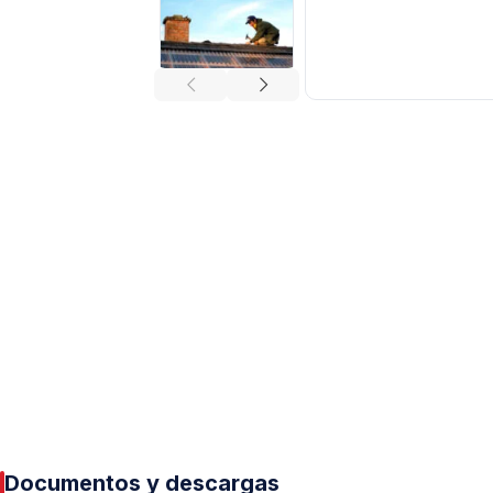
Tuberías y Conexiones
Cobre y Latón
Sistemas Contra Incendio
Acero Galvanizado
CPVC
PVC Hidráulico
Polipropileno PPR
Documentos y descargas