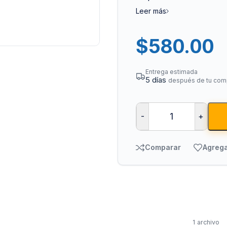
Leer más
$
580.00
Entrega estimada
5 días
después de tu com
Bombas para Agua
Man
-
+
Hidroneumáticos y Sistemas de Presión
Para
Centrífugas y Periféricas
Para
Comparar
Agrega
Sumergibles para Agua Limpia
Para
Sumergibles para Agua Sucia y Drenaje
Par
Accesorios y Refacciones para Bombas
Par
Sumergibles para Pozo Profundo
Vál
1 archivo