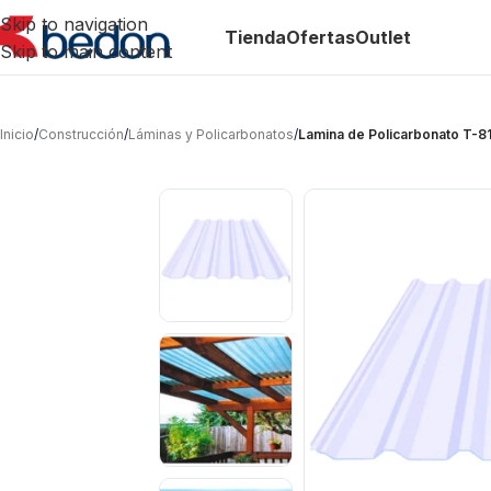
Skip to navigation
Tienda
Ofertas
Outlet
Skip to main content
Inicio
/
Construcción
/
Láminas y Policarbonatos
/
Lamina de Policarbonato T-81 