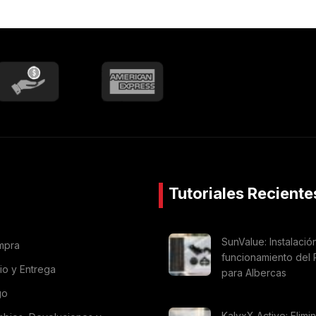
Tutoriales Reciente
SunValue: Instalació
mpra
funcionamiento del 
vio y Entrega
para Albercas
go
KalyxX Active: Elimi