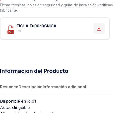
PVC Sanitario
Fichas técnicas, hojas de seguridad y guías de instalación verificad
Acero Inoxidable 304
fabricante.
PE-AL-PE (Agua y Gas)
FICHA Tu00c9CNICA
Conexiones para Gas
PDF
PDF
Conexiones para Poliducto y Ma
Polietileno PEAD (Corrugado y Lis
Conexiones Rápidas
Lavaderos
Información del Producto
Tanques Hidroneumáticos
Resumen
Descripción
Información adicional
Disponible en R101
Autoextinguible