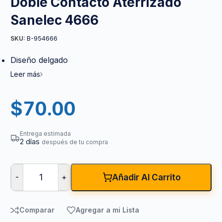
Doble Contacto Aterrizado
Sanelec 4666
B-954666
SKU:
Diseño delgado
Leer más
$
70.00
Entrega estimada
2 días
después de tu compra
-
+
Añadir Al Carrito
Comparar
Agregar a mi Lista