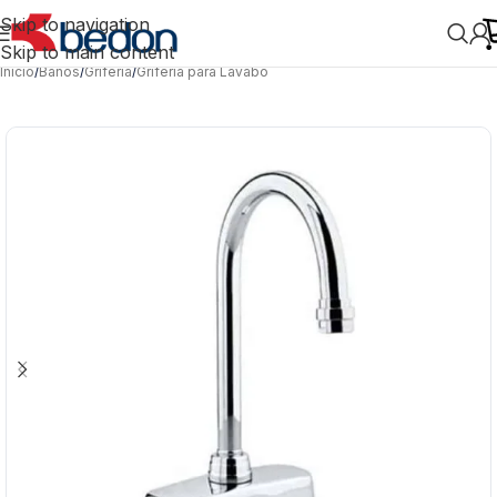
Skip to navigation
Skip to main content
Inicio
/
Baños
/
Grifería
/
Grifería para Lavabo