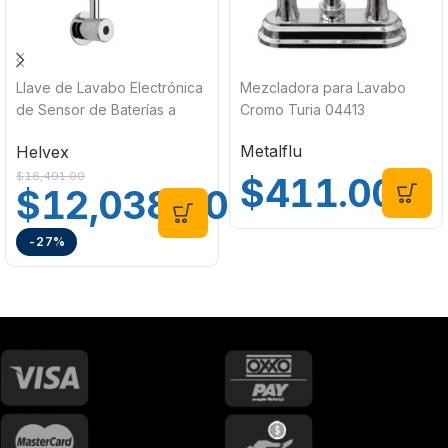
Llave de Lavabo Electrónica
Mezcladora para Lavabo
de Sensor de Baterías a
Cromo Turia 04413
Pared TV-203 Helvex
Metalflu
Helvex
$
16,491.00
$
411.00
$
12,038.00
-27%