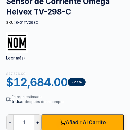
Sensor de Corriente Omega
Helvex TV-298-C
B-01TV298C
SKU:
Leer más
$
17,376.00
$
12,684.00
-27%
Entrega estimada
5 días
después de tu compra
-
+
Añadir Al Carrito