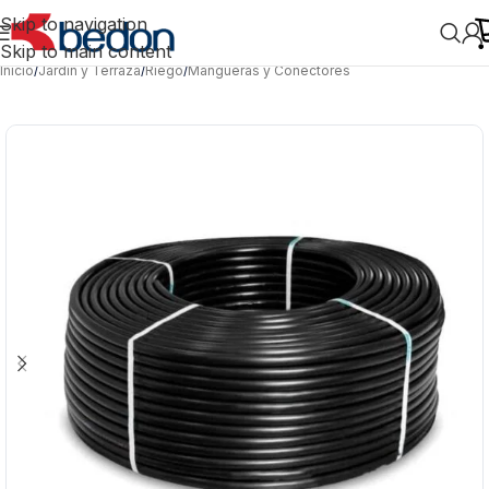
Skip to navigation
Skip to main content
Inicio
/
Jardín y Terraza
/
Riego
/
Mangueras y Conectores