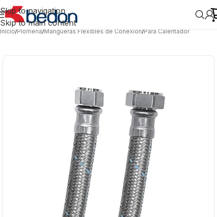
Skip to navigation
Skip to main content
Inicio
/
Plomería
/
Mangueras Flexibles de Conexión
/
Para Calentador