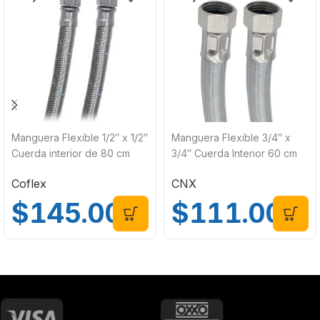
Manguera Flexible 1/2″ x 1/2″
Manguera Flexible 3/4″ x
Cuerda interior de 80 cm
3/4″ Cuerda Interior 60 cm
Coflex AB-C80
CNX MB1919X60
Coflex
CNX
$
145.00
$
111.00