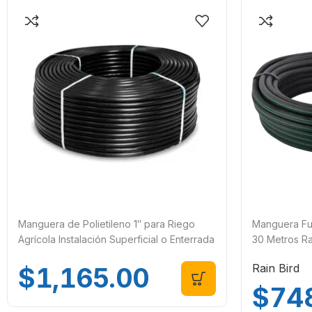
Manguera de Polietileno 1″ para Riego
Manguera Fun
Agrícola Instalación Superficial o Enterrada
30 Metros R
Rollo de 100 Metros
Rain Bird
$
1,165.00
$
74