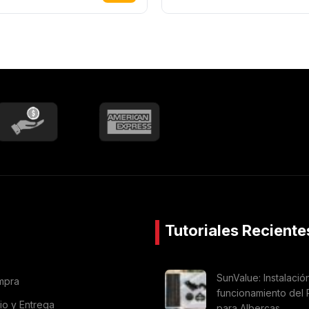
Tutoriales Reciente
SunValue: Instalació
mpra
funcionamiento del 
vio y Entrega
para Albercas