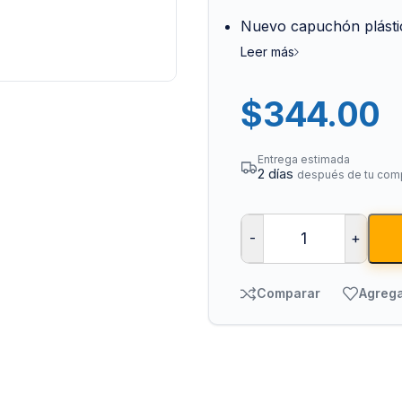
Nuevo capuchón plástico
Leer más
$
344.00
Entrega estimada
2 días
después de tu com
Bombas para Agua
Man
Hidroneumáticos y Sistemas de Presión
Para
-
+
Centrífugas y Periféricas
Para
Sumergibles para Agua Limpia
Para
Comparar
Agrega
Sumergibles para Agua Sucia y Drenaje
Par
Accesorios y Refacciones para Bombas
Par
Sumergibles para Pozo Profundo
Vál