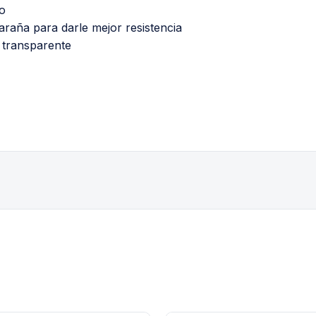
to
laraña para darle mejor resistencia
l transparente