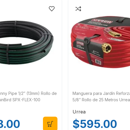
ny Pipe 1/2″ (13mm) Rollo de
Manguera para Jardín Refor
ainBird SPX-FLEX-100
5/8″ Rollo de 25 Metros Urr
Urrea
8.00
$
595.00