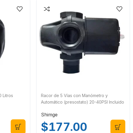
Litros
Racor de 5 Vías con Manómetro y
Automático (presostato) 20-40PSI Incluido
Shimge/Orange Pumps PC-2B 1421
Shimge
$
177.00