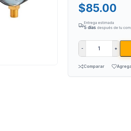
$
85.00
Entrega estimada
5 días
después de tu com
-
+
Bombas para Agua
Man
Comparar
Agrega
Hidroneumáticos y Sistemas de Presión
Para
Centrífugas y Periféricas
Para
Sumergibles para Agua Limpia
Para
Sumergibles para Agua Sucia y Drenaje
Par
Accesorios y Refacciones para Bombas
Par
Sumergibles para Pozo Profundo
Vál