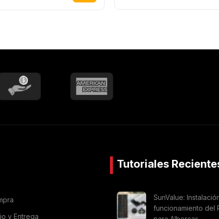
Tutoriales Reciente
SunValue: Instalació
mpra
funcionamiento del 
vio y Entrega
para Albercas