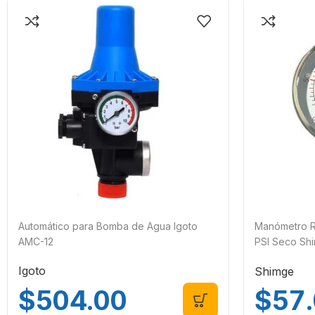
Automático para Bomba de Agua Igoto
Manómetro R
AMC-12
PSI Seco Sh
1707
Igoto
Shimge
$
504.00
$
57