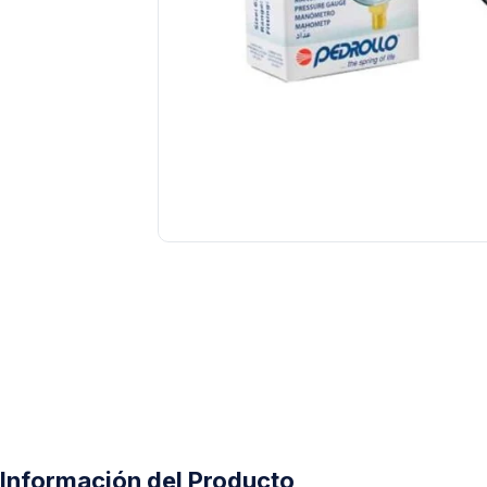
Tuberías y Conexiones
Cobre y Latón
Sistemas Contra Incendio
Acero Galvanizado
CPVC
PVC Hidráulico
Polipropileno PPR
Información del Producto