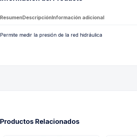
PVC Sanitario
Acero Inoxidable 304
Resumen
Descripción
Información adicional
PE-AL-PE (Agua y Gas)
Conexiones para Gas
Permite medir la presión de la red hidráulica
Conexiones para Poliducto y Ma
Polietileno PEAD (Corrugado y Lis
Conexiones Rápidas
Lavaderos
Tanques Hidroneumáticos
Productos Relacionados