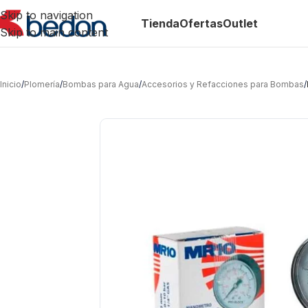
Skip to navigation
Tienda
Ofertas
Outlet
Skip to main content
Inicio
/
Plomería
/
Bombas para Agua
/
Accesorios y Refacciones para Bombas
/