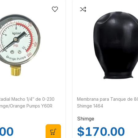
adial Macho 1/4″ de 0-230
Membrana para Tanque de 80 
imge/Orange Pumps Y60R
Shimge 1464
Shimge
$
170.00
.00