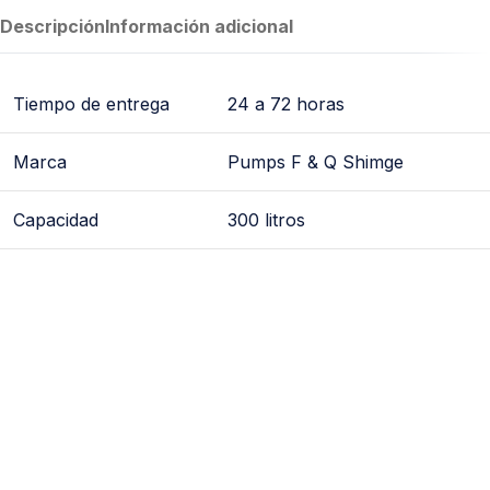
Descripción
Información adicional
Tiempo de entrega
24 a 72 horas
Marca
Pumps F & Q Shimge
Capacidad
300 litros
menbrana, membranas, respuesto para hidroneumatico,
repuesto para hidro, idroneumatico, refaccion para
hidroneumatico, shimge