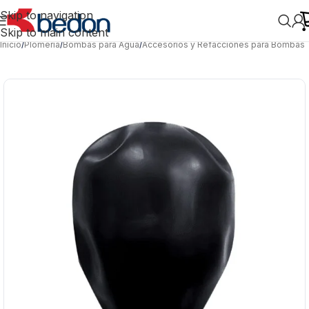
Skip to navigation
Skip to main content
Inicio
/
Plomería
/
Bombas para Agua
/
Accesorios y Refacciones para Bombas