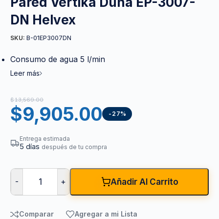
Pared Vértika Duna EP-3007-
DN Helvex
B-01EP3007DN
SKU:
Consumo de agua 5 l/min
Leer más
$
13,569.00
$
9,905.00
-27%
Entrega estimada
5 días
después de tu compra
-
+
Añadir Al Carrito
Comparar
Agregar a mi Lista