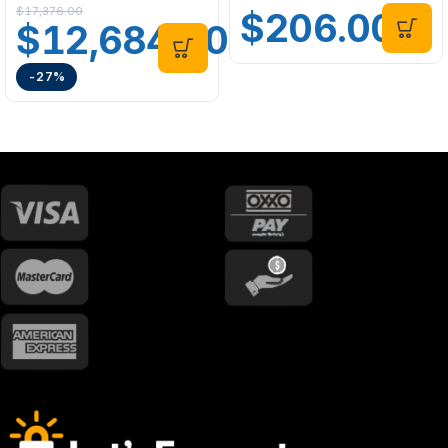
$
17,376.00
$
206.00
$
12,684.00
-27%