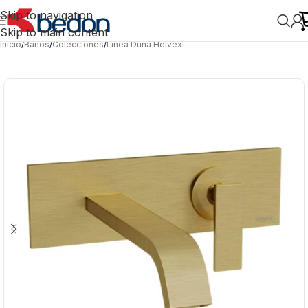
Skip to navigation
Skip to main content
Inicio
/
Baños
/
Colecciones
/
Línea Duna Helvex