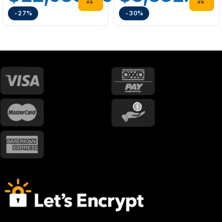
-27%
-30%