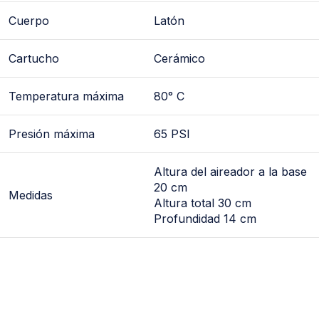
Cuerpo
Latón
Cartucho
Cerámico
Temperatura máxima
80° C
Presión máxima
65 PSI
Altura del aireador a la base
20 cm
Medidas
Altura total 30 cm
Profundidad 14 cm
*llave de lavabo, llave para lavabo, llaves de lavabo,
mezcladora, mezcladoras, llaves de baño, llave para
baño, llaves para baño, monomandos de baño,