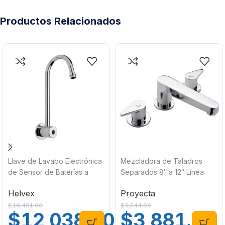
Productos Relacionados
Llave de Lavabo Electrónica
Mezcladora de Taladros
de Sensor de Baterías a
Separados 8″ a 12″ Línea
Pared TV-203 Helvex
Deco Proyecta ME8-DC-01
Helvex
Proyecta
$
16,491.00
$
5,544.00
$
12,038.00
$
3,881.00