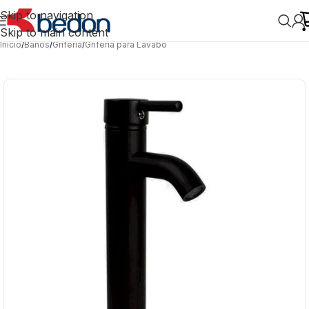
Skip to navigation
Skip to main content
Inicio
/
Baños
/
Grifería
/
Grifería para Lavabo