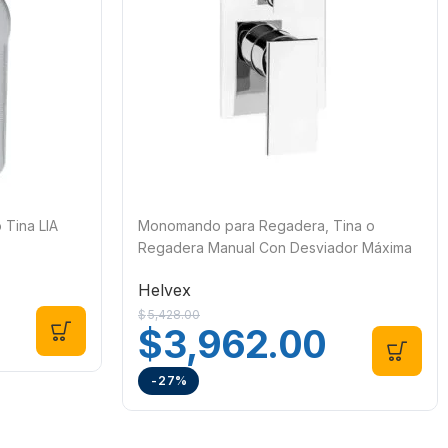
Tina LIA
Monomando para Regadera, Tina o
Regadera Manual Con Desviador Máxima
E-713 Helvex
Helvex
$
5,428.00
$
3,962.00
-27%