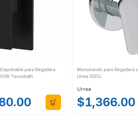
Empotrable para Regadera
Monomando para Regadera o 
 ROW Tecnobath
Urrea 102CL
GRO
Urrea
$
1,366.00
80.00