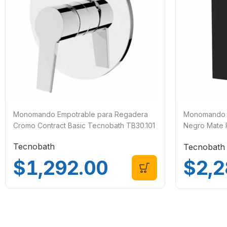
Monomando Empotrable para Regadera
Monomando 
Cromo Contract Basic Tecnobath TB30.101
Negro Mate
TB41.101NE
Tecnobath
Tecnobath
$
1,292.00
$
2,2