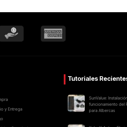
Tutoriales Reciente
SunValue: Instalació
mpra
funcionamiento del 
vio y Entrega
para Albercas
go