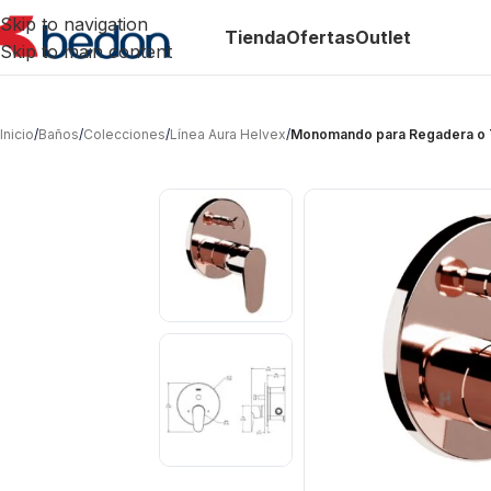
Skip to navigation
Tienda
Ofertas
Outlet
Skip to main content
Inicio
/
Baños
/
Colecciones
/
Línea Aura Helvex
/
Monomando para Regadera o T