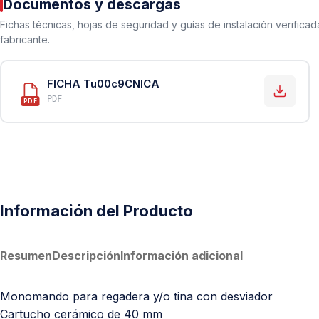
Documentos y descargas
PVC Sanitario
Fichas técnicas, hojas de seguridad y guías de instalación verificad
Acero Inoxidable 304
fabricante.
PE-AL-PE (Agua y Gas)
Conexiones para Gas
FICHA Tu00c9CNICA
PDF
Conexiones para Poliducto y Ma
PDF
Polietileno PEAD (Corrugado y Lis
Conexiones Rápidas
Lavaderos
Tanques Hidroneumáticos
Información del Producto
Resumen
Descripción
Información adicional
Monomando para regadera y/o tina con desviador
Cartucho cerámico de 40 mm