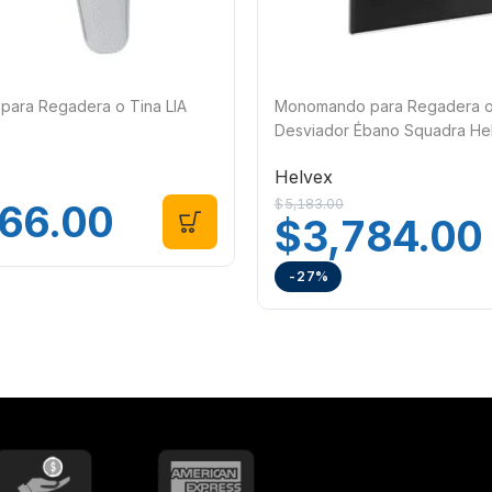
ara Regadera o Tina LIA
Monomando para Regadera o 
Desviador Ébano Squadra He
EB
Helvex
$
5,183.00
366.00
$
3,784.00
-27%