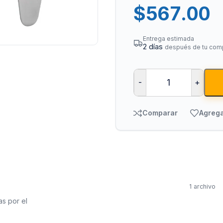
$
567.00
Entrega estimada
2 días
después de tu com
-
+
Bombas para Agua
Man
Comparar
Agrega
Hidroneumáticos y Sistemas de Presión
Para
Centrífugas y Periféricas
Para
Sumergibles para Agua Limpia
Para
Sumergibles para Agua Sucia y Drenaje
Par
1 archivo
Accesorios y Refacciones para Bombas
Par
as por el
Sumergibles para Pozo Profundo
Vál