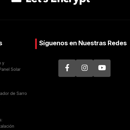
s
Síguenos en Nuestras Redes
n y
Panel Solar
nador de Sarro
a
s:
talación