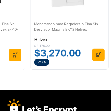
Tina Sin
Monomando para Regadera o Tina Sin
lvex E-710-
Desviador Máxima E-712 Helvex
Helvex
$
4,479.00
$
3,270.00
-27%