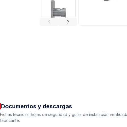
Tuberías y Conexiones
Cobre y Latón
Sistemas Contra Incendio
Acero Galvanizado
CPVC
Documentos y descargas
PVC Hidráulico
Fichas técnicas, hojas de seguridad y guías de instalación verificad
Polipropileno PPR
fabricante.