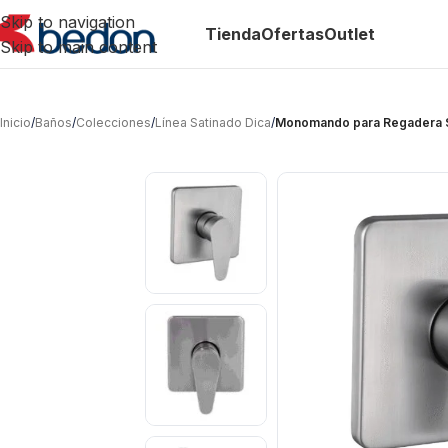
Skip to navigation
Tienda
Ofertas
Outlet
Skip to main content
Inicio
/
Baños
/
Colecciones
/
Línea Satinado Dica
/
Monomando para Regadera S