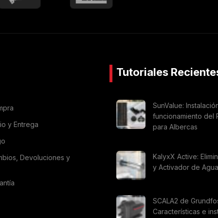
Tutoriales Reciente
SunValue: Instalació
mpra
funcionamiento del 
vio y Entrega
para Albercas
go
KalyxX Active: Elimi
mbios, Devoluciones y
y Activador de Agu
antía
SCALA2 de Grundfo
Características e ins