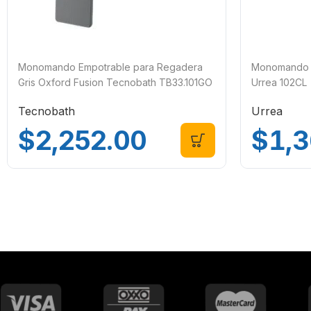
Monomando Empotrable para Regadera
Monomando p
Gris Oxford Fusion Tecnobath TB33.101GO
Urrea 102CL
Tecnobath
Urrea
$
2,252.00
$
1,