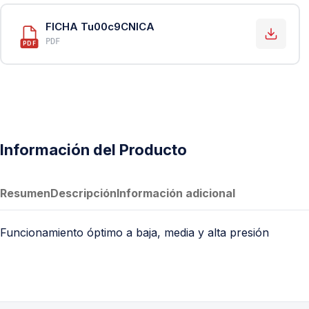
PVC Sanitario
FICHA Tu00c9CNICA
Acero Inoxidable 304
PDF
PDF
PE-AL-PE (Agua y Gas)
Conexiones para Gas
Conexiones para Poliducto y Ma
Polietileno PEAD (Corrugado y Lis
Conexiones Rápidas
Información del Producto
Lavaderos
Resumen
Descripción
Información adicional
Tanques Hidroneumáticos
Funcionamiento óptimo a baja, media y alta presión