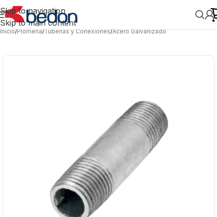
Skip to navigation
Skip to main content
Inicio
/
Plomería
/
Tuberías y Conexiones
/
Acero Galvanizado