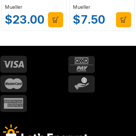
001
020
Mueller
Mueller
$
23.00
$
7.50