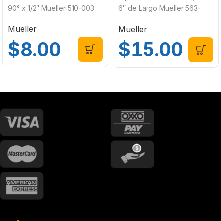
90° x 1/2″ Mueller 510-003
6″ de Largo Mueller 563-
060
Mueller
Mueller
$
8.00
$
15.00