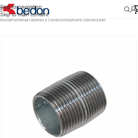
Skip to navigation
Skip to main content
Inicio
/
Plomería
/
Tuberías y Conexiones
/
Acero Galvanizado