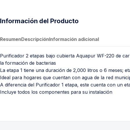
PVC Sanitario
Acero Inoxidable 304
Información del Producto
PE-AL-PE (Agua y Gas)
Conexiones para Gas
Resumen
Descripción
Información adicional
Conexiones para Poliducto y Ma
Polietileno PEAD (Corrugado y Lis
Purificador 2 etapas bajo cubierta Aquapur WF-220 de carb
Conexiones Rápidas
la formación de bacterias
La etapa 1 tiene una duración de 2,000 litros o 6 meses; e
Lavaderos
Ideal para hogares que cuentan con agua de la red municipa
Tanques Hidroneumáticos
A diferencia del Purificador 1 etapa, este cuenta con un et
Incluye todos los componentes para su instalación