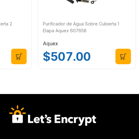
erta 2
Purificador de Agua Sobre Cubierta 1
Etapa Aquex 607658
Aquex
$
507.00