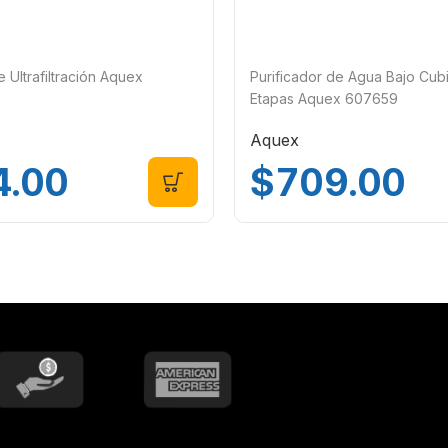
Ultrafiltración Aquex
Purificador de Agua Bajo Cubi
Etapas Aquex 607659
Aquex
4.00
$
709.00