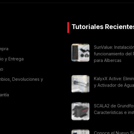
Tutoriales Reciente
SunValue: Instalació
mpra
funcionamiento del 
vio y Entrega
para Albercas
go
KalyxX Active: Elimi
mbios, Devoluciones y
y Activador de Agu
antía
SCALA2 de Grundfo
Características e ins
Conoce el Nuevo S