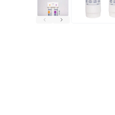
Tuberías y Conexiones
Cobre y Latón
Sistemas Contra Incendio
Acero Galvanizado
CPVC
PVC Hidráulico
Polipropileno PPR