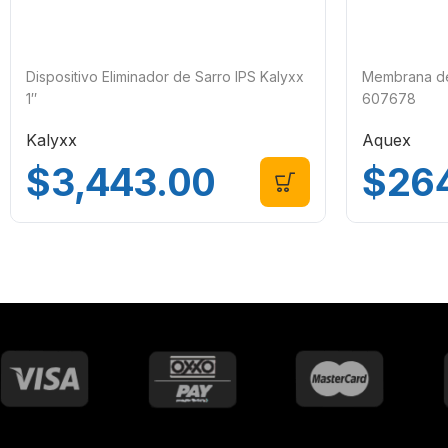
Dispositivo Eliminador de Sarro IPS Kalyxx
Membrana de 
1″
607678
Kalyxx
Aquex
$
3,443.00
$
26