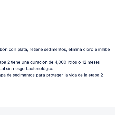
Jet
Válv
Recirculadoras
Válv
Motobombas
Válv
Accesorios y Conexiones para
Llav
Aparatos
nguera
Llav
Para Fregadero y Lavabo
o)
ón con plata, retiene sedimentos, elimina cloro e inhibe
Med
Para WC
Med
tapa 2 tiene una duración de 4,000 litros o 12 meses
Para Calentador
l sin riesgo bacteriológico
Med
Para Lavadora y Secadora
apa de sedimentos para proteger la vida de la etapa 2
Tanques y Cilindros para Gas
Reguladores
Tanques Estacionarios
Cilindros Portátiles