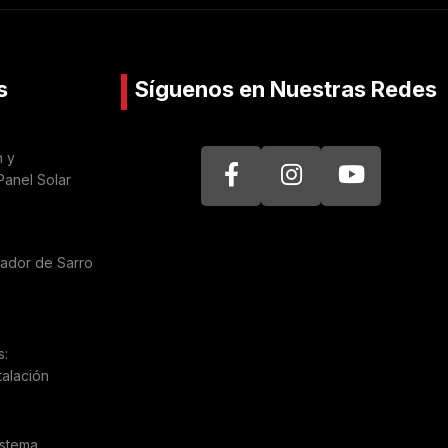
s
Síguenos en Nuestras Redes
n y
Panel Solar
nador de Sarro
a
s:
talación
istema