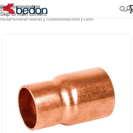
Skip to navigation
Skip to main content
Inicio
/
Plomería
/
Tuberías y Conexiones
/
Cobre y Latón