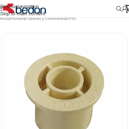
Skip to navigation
Skip to main content
Inicio
/
Plomería
/
Tuberías y Conexiones
/
CPVC