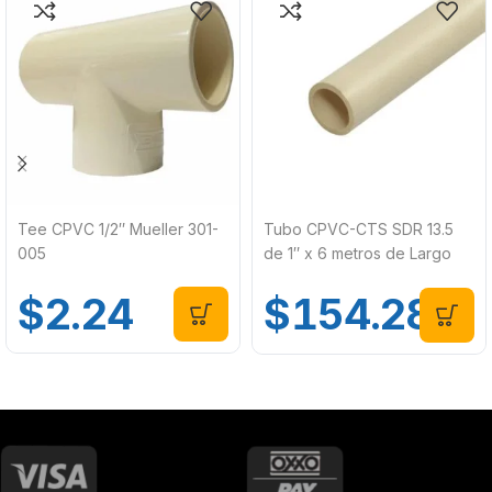
Tee CPVC 1/2″ Mueller 301-
Tubo CPVC-CTS SDR 13.5
005
de 1″ x 6 metros de Largo
Mueller 365-601
$
2.24
$
154.28