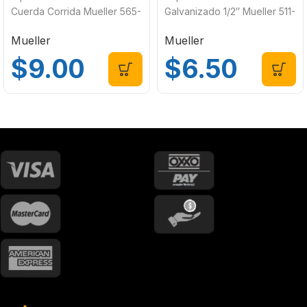
Cuerda Corrida Mueller 565-
Galvanizado 1/2″ Mueller 511-
001
803
Mueller
Mueller
$
9.00
$
6.50