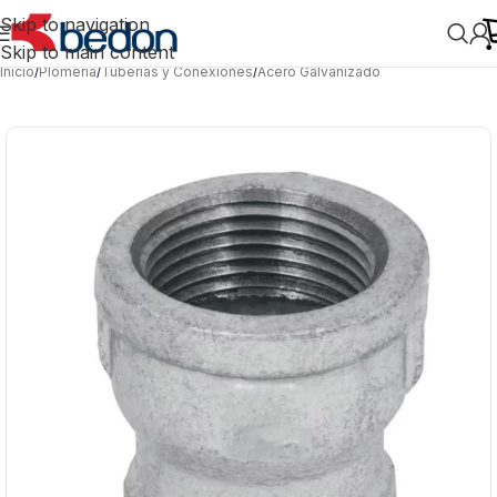
Skip to navigation
Skip to main content
Inicio
/
Plomería
/
Tuberías y Conexiones
/
Acero Galvanizado