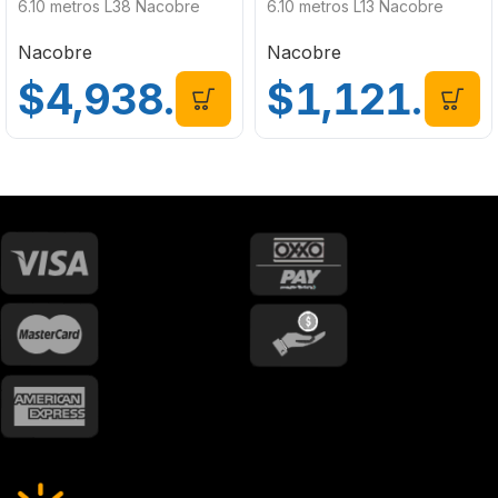
6.10 metros L38 Nacobre
6.10 metros L13 Nacobre
Nacobre
Nacobre
$
4,938.65
$
1,121.64