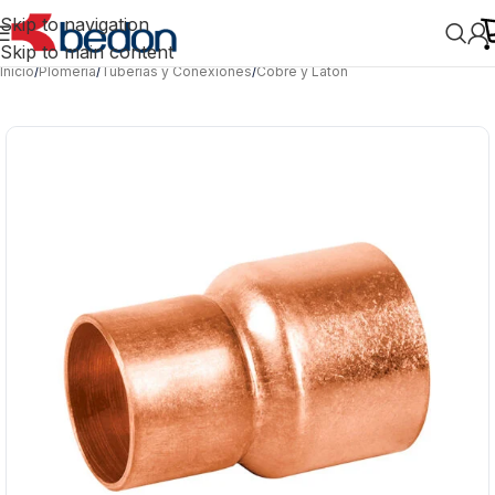
Skip to navigation
Skip to main content
Inicio
/
Plomería
/
Tuberías y Conexiones
/
Cobre y Latón